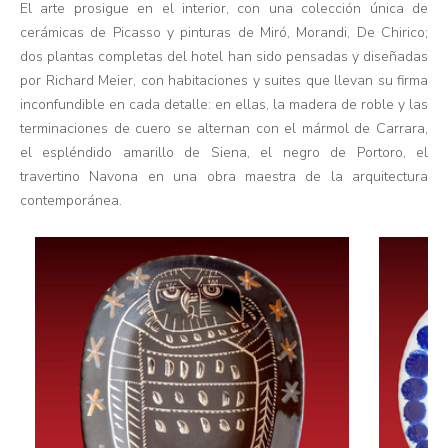
El arte prosigue en el interior, con una colección única de
cerámicas de Picasso y pinturas de Miró, Morandi, De Chirico;
dos plantas completas del hotel han sido pensadas y diseñadas
por Richard Meier, con habitaciones y suites que llevan su firma
inconfundible en cada detalle: en ellas, la madera de roble y las
terminaciones de cuero se alternan con el mármol de Carrara,
el espléndido amarillo de Siena, el negro de Portoro, el
travertino Navona en una obra maestra de la arquitectura
contemporánea.