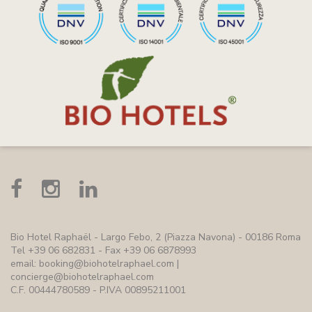
Bio Hotel Raphaël
- Largo Febo, 2 (Piazza Navona) - 00186 Roma
Tel +39 06 682831 - Fax +39 06 6878993
email:
booking@biohotelraphael.com
|
concierge@biohotelraphael.com
C.F. 00444780589 - P.IVA 00895211001